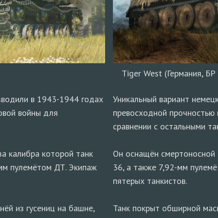
Tiger West (Германия, БР 
зводили в 1943-1944 годах
Уникальный вариант немецк
овой войны для
превосходной прочностью 
сравнении с остальными та
за калибра которой танк
Он оснащён смертоносной 
-мм пулемётом ДТ. Экипаж
36, а также 7,92-мм пулем
пятерых танкистов.
ёй из гусениц на башне,
Танк покрыт обширной мас