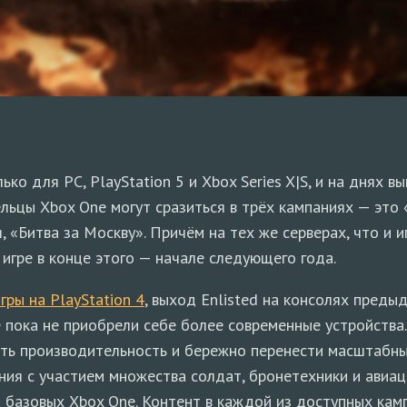
ько для PC, PlayStation 5 и Xbox Series X|S, и на днях в
ельцы Xbox One могут сразиться в трёх кампаниях — это
, «Битва за Москву». Причём на тех же серверах, что и и
 игре в конце этого — начале следующего года.
гры на PlayStation 4
, выход Enlisted на консолях преды
е пока не приобрели себе более современные устройства
ть производительность и бережно перенести масштабные
ния с участием множества солдат, бронетехники и авиац
 базовых Xbox One. Контент в каждой из доступных кам