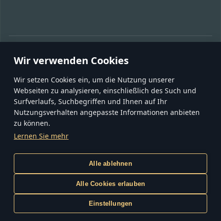
MIT FREUNDEN TEILEN:
Wir verwenden Cookies
Wir setzen Cookies ein, um die Nutzung unserer
Webseiten zu analysieren, einschließlich des Such und
Surfverlaufs, Suchbegriffen und Ihnen auf Ihr
Nutzungsverhalten angepasste Informationen anbieten
zu können.
GESCHÄFTSBEDINGUNGEN
NUTZUNGSBEDINGUNGEN
Lernen Sie mehr
DATENSCHUTZERKLÄRUNG
COOKIE-EINSTELLUNGEN
KUNDENDIENST
IMPRESSUM
Gaijin
Alle ablehnen
inCubator
Alle Cookies erlauben
© 2020—2026 Gaijin Games Kft. Alle Markenzeichen, Logos und
Einstellungen
Markennamen sind Eigentum ihrer jeweiligen Inhaber.