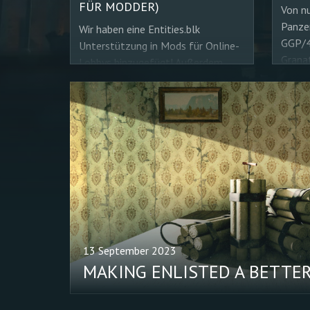
FÜR MODDER)
Von n
Panzer
Wir haben eine Entities.blk
GGP/4
Unterstützung in Mods für Online-
Grana
Lobbys hinzugefügt! Außerdem
M91/3
zerschlagen Granaten jetzt Fenster
Außer
auf konsistente und vorhersehbare
Treff
Weise, und wir haben die Dichte der
einige
Rauchwolke für eine Reihe von
vorge
Waffen im Spiel reduziert.
13 September 2023
MAKING ENLISTED A BETTER 