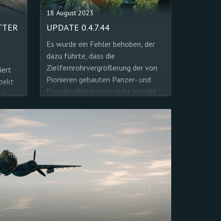
18 August 2023
TTER
UPDATE 0.4.7.44
Es wurde ein Fehler behoben, der
dazu führte, dass die
Zielfernrohrvergrößerung der von
iert
Pionieren gebauten Panzer- und
pekt
Flugabwehrkanonen nicht korrekt
te
funktionierte.
aber
d neue