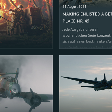
23 August 2023
MAKING ENLISTED A BE
PLACE NR. 45
Jede Ausgabe unserer
wöchentlichen Serie konzentr
sich auf einen bestimmten As
des Spiels oder eine bestimm
Mechanik, in der wir kleinere, 
auffällige Fehler beheben un
interessante Funktionen
hinzufügen.