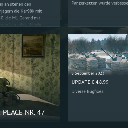
Panzerketten wurde verbesse
un an stehen den
jägern die Kar98k mit
0, die M1 Garand mit
twerfer und die Mosin
0 VPGS zur Verfügung.
dem haben wir die Größe der
er-Kamera vergrößert und
 weitere Änderungen
nommen.
8 September 2023
UPDATE 0.4.8.99
Diverse Bugfixes.
PLACE NR. 47